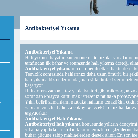
Antibakteriyel Yıkama
Antibakteriyel Yıkama
Halı yıkama hayatımızın en önemli temizlik aşamalarından
tarafından ilk bahar ve sonrasında halı yıkama desteği alın
Antibakteriyel yıkama
nın en önemli etkisi bakterilerin k
Temizlik sonrasında halılarınızı daha uzun ömürlü bir şekil
halı yıkama hizmetlerini ulaştıran şirketimiz sizlerin beklent
başarıyor.
Halılarımız zamanla toz ya da bakteri gibi mikroorganizmal
sorundan kolayca kurtulmak isterseniz mutlaka profesyonel
Yılın belirli zamanların mutlaka halıların temizliğini etkin 
A
yapılan temizlik halınıza çok iyi gelecek! Temiz halılar 
taşıyacaktır.
Antibakteriyel Halı Yıkama
Antibakteriyel halı yıkama
konusunda yılların deneyimi i
yıkama yapılırken ilk olarak kuru temizleme işlemlerine ba
buhar gücüne sahip makinelerden destek alınır. En son ise 