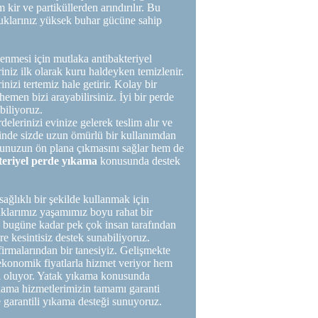
kir ve partiküllerden arındırılır. Bu
ltuklarınız yüksek buhar gücüne sahip
lenmesi için mutlaka antibakteriyel
iniz ilk olarak kuru haldeyken temizlenir.
zi tertemiz hale getirir. Kolay bir
hemen bizi arayabilirsiniz. İyi bir perde
biliyoruz.
elerinizi evinize gelerek teslim alır ve
sinde sizde uzun ömürlü bir kullanımdan
nunuzun ön plana çıkmasını sağlar hem de
teriyel perde yıkama
konusunda destek
ağlıklı bir şekilde kullanmak için
aklarımız yaşamımız boyu rahat bir
n bugüne kadar pek çok insan tarafından
re kesintisiz destek sunabiliyoruz.
rmalarından bir tanesiyiz. Gelişmekte
ekonomik fiyatlarla hizmet veriyor hem
cı oluyor. Yatak yıkama konusunda
ama hizmetlerimizin tamamı garanti
e garantili yıkama desteği sunuyoruz.