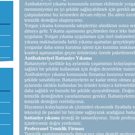
Antibakteriyel yıkama konusunda uzman ekibimizle yorganl
memnuniyetini en iyi şekilde sağlayabilmek için gerekli
a
çalışmalarımız hız kesmeden devam ediyor. Bu adres üzerin
temizlik desteğini ulaştırıyoruz.
Yorgan yıkama konusunda talepleriniz alındıktan sonra ser
almaya gelir. Yıkama aşamasına geçilmeden önce leke bul
uygulanır. Yorgan yıkama uygulaması için özel makinelerd
yıkama makinalarında farklı yıkama aşamaları gerçekleştir
yorganlar daha sonra kurutma işlemi için kurutma makin
kontrol aşamasından geçen ürünleriniz özenle paketlenerek a
Antibakteriyel Battaniye Yıkama
Battaniyeler özellikle kış aylarında yaşamımızı kolaylaştıra
sağlıklı bir şekilde kullanmak için doğru dezenfekte malze
Antibakteriye yıkama konusunda firmamız kusursuz temizlik
şekilde sunabiliyor. Battaniyelerin ne kadar temiz olması ge
aylarında sıklıkla kullanılan bu ürünler kolayca kirlenebilir
daha sağlıklı ve huzurlu bir şekilde uyuyabilirsiniz. Doğru
temizlik desteğinden yararlanmanız gerekir. Battaniyelerini
temizlik desteğini verebiliyoruz.
Hayatınızı kolaylaştıracak çözümleri ekonomik fiyatlarla
teknoloji ile paralel bir büyüme sağlayarak aradığınız batt
battaniye yıkama
desteği ile tamamlıyoruz. Sizde profesy
içindeyseniz doğru yerdesiniz.
Profesyonel Temizlik Firması
Temizlik uygulamalarında ihtiyacınız olan desteği profesyo