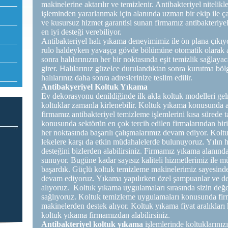
makinelerine aktarılır ve temizlenir. Antibakteriyel nitelik
işleminden yararlanmak için alanında uzman bir ekip ile ça
ve kusursuz hizmet garantisi sunan firmamız antibakteriye
en iyi desteği verebiliyor.
Antibakteriyel halı yıkama deneyimimiz ile ön plana çıkıy
rulo haldeyken yavaşça gövde bölümüne otomatik olarak ak
sonra halılarınızın her bir noktasında eşit temizlik sağlay
girer. Halılarınız güzelce durulandıktan sonra kurutma böl
halılarınız daha sonra adreslerinize teslim edilir.
Antibakyeriyel Koltuk Yıkama
Ev dekorasyonu denildiğinde ilk akla koltuk modelleri gelm
koltuklar zamanla kirlenebilir. Koltuk yıkama konusunda 
firmamız antibakteriyel temizleme işlemlerini kısa sürede
konusunda sektörün en çok tercih edilen firmalarından bir
her noktasında başarılı çalışmalarımız devam ediyor. Kolt
lekelere karşı da etkin müdahalelerde bulunuyoruz. Yılın 
desteğini bizlerden alabilirsiniz. Firmamız yıkama alanında
sunuyor. Bugüne kadar sayısız kaliteli hizmetlerimiz ile m
başardık. Güçlü koltuk temizleme makinelerimiz sayesinde
devam ediyoruz. Yıkama yapılırken özel şampuanlar ve d
alıyoruz. Koltuk yıkama uygulamaları sırasında sizin değ
sağlıyoruz. Koltuk temizleme uygulamaları konusunda fi
makinelerden destek alıyor. Koltuk yıkama fiyat aralıkları
koltuk yıkama firmamızdan alabilirsiniz.
Antibakteriyel koltuk yıkama
işlemlerinde koltuklarını