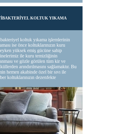
İBAKTERİYEL KOLTUK YIKAMA
bakteriyel koltuk yıkama işlemlerinin
laması ise önce koltuklarınızın kuru
deyken yüksek emiş gücüne sahip
nelerimiz ile kuru temizliğinin
anması ve gözle görülen tüm kir ve
iküllerden arındırılmasını sağlamaktır. Bu
min hemen akabinde özel bir sıvı ile
ber koltuklarınızın dezenfekte