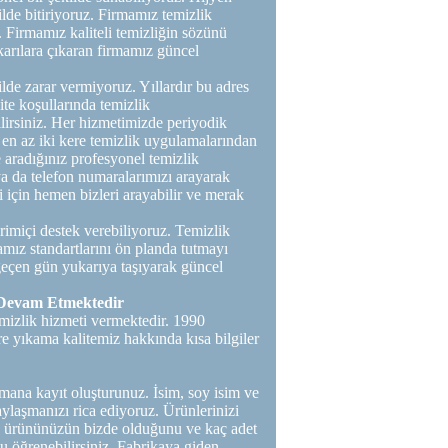
lde bitiriyoruz. Firmamız temizlik
r. Firmamız kaliteli temizliğin sözünü
karılara çıkaran firmamız güncel
ilde zarar vermiyoruz. Yıllardır bu adres
ite koşullarında temizlik
lirsiniz. Her hizmetimizde periyodik
a en az iki kere temizlik uygulamalarından
 aradığınız profesyonel temizlik
 ya da telefon numaralarımızı arayarak
si için hemen bizleri arayabilir ve merak
imiçi destek verebiliyoruz. Temizlik
amız standartlarını ön planda tutmayı
 geçen gün yukarıya taşıyarak güncel
 Devam Etmektedir
mizlik hizmeti vermektedir. 1990
re yıkama kalitemiz hakkında kısa bilgiler
ana kayıt oluşturunuz. İsim, soy isim ve
paylaşmanızı rica ediyoruz. Ürünlerinizi
işte ürününüzün bizde olduğunu ve kaç adet
 öğrenebilirsiniz. Fabrikaya giden