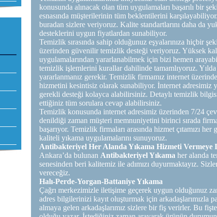
konusunda alınacak olan tüm uygulamaları başarılı bir şeki
esnasında müşterilerinin tüm beklentilerini karşılayabiliyo
buradan sizlere veriyoruz. Kalite standartlarını daha da yu
desteklerini uygun fiyatlardan sunabiliyor.
Temizlik sırasında sahip olduğunuz eşyalarınıza hiçbir şek
üzerinden güvenilir temizlik desteği veriyoruz. Yüksek kal
uygulamalarından yararlanabilmek için bizi hemen arayabi
temizlik işlemlerini kurallar dahilinde tamamlıyoruz. Yıld
yararlanmanız gerekir. Temizlik firmamız internet üzerinde
hizmetini kesintisiz olarak sunabiliyor. İnternet adresimiz
gerekli desteği kolayca alabilirsiniz. Detaylı temizlik bilgi
ettiğiniz tüm sorulara cevap alabilirsiniz.
Temizlik konusunda internet adresimiz üzerinden 7/24 çevr
denildiği zaman müşteri memnuniyetini birinci sırada firm
başarıyor. Temizlik firmaları arasında hizmet çıtamızı her
kaliteli yıkama uygulamalarını sunuyoruz.
Antibakteriyel Her Alanda Yıkama Hizmeti Vermeye
Ankara’da bulunan
Antibakteriyel Yıkama
her alanda te
senesinden beri kalitemiz ile adımızı duyurmaktayız. Sizle
vereceğiz.
Halı-Perde-Yorgan-Battaniye Yıkama
Çağrı merkezimizle iletişime geçerek uygun olduğunuz zam
adres bilgilerinizi kayıt oluşturmak için arkadaşlarımızla 
almaya gelen arkadaşlarımız sizlere bir fiş verirler. Bu f
olduğu yazar. İstediğiniz zaman arayarak ürünün durumunu