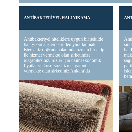
ANTİBAKTERİYEL HALI YIKAMA
ANT
Antibakteriyel niteliklere uygun bir şekilde
Anti
halı yıkama işlemlerinden yararlanmak
sıra
isterseniz doğrudanalanında uzman bir ekip
hal
ile hizmet vermekte olan şirketimize
maki
ulaşabilirsiniz. Sizler için daimaekonomik
sağl
fiyatlar ve kusursuz hizmet garantisi
part
vermekte olan şirketimiz Ankara’da
işle
bera