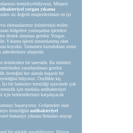
arınızı temizleyebiliyoruz. Müşteri
ntibakteriyel yorgan yıkama
den siz değerli müşterilerimize en iyi
vis elemanlarımız ürünlerinizi teslim
unan bölgelere yumuşatma işlemleri
en destek alınması gerekir. Yorgan
ilir. Yıkama işlemi tamamlanmış olan
asına koyulur. Tamamen kuruduktan sonra
dreslerinize ulaştırılır.
n ürünlerden bir tanesidir. Bu ürünleri
melerinden yararlanılması gerekir.
 desteğini her alanda başarılı bir
rektiğini biliyoruz. Özellikle kış
. İyi bir battaniye temizliği sayesinde çok
 temizlik için mutlaka antibakteriyel
z için beklentilerinizi karşılayacak
 sunmayı başarıyoruz. Gelişmekte olan
aniye temizliğini
antibakteriyel
onel battaniye yıkama firmaları arayışı
nel bir şekilde sunabiliyoruz. Hijyen