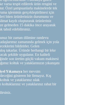
eke varsa tespit edilerek ürün rengini ve
ır. Özel şampuanlarla makinelerde tek
ruma işleminin gerçekleştirilmesi için
leri biten ürünlerinizin durumunu ve
slimat kaydı oluşturarak ürünleriniz
nize gelmeden 15 dakika önce arayarak
 tahsil edebilirsiniz.
ğunuz bir zaman dilimine randevu
rkadaşlarımız zamanında gelmek için yola
ceklerini bildirirler. Gelen
aloş takarlar. Üründe herhangi bir leke
cak şekilde uygulanır. En kaliteli
ttiğinde son üretim güçlü vakum makinesi
tığımız koltuk ve yataklarınızın yıkanışını
riyel Yıkamaya
her mevsim
ileceğini gösteren bir firmayız. Kış
koltuk ve yataklarınız ıslak
 koltuklarınız ve yataklarınız rahat bir
irsiniz.