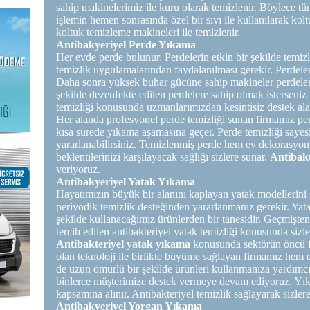
sahip makinelerimiz ile kuru olarak temizlenir. Böylece tüm 
işlemin hemen sonrasında özel bir sıvı ile kullanılarak ko
koltuk temizleme makineleri ile temizlenir.
Antibakyeriyel Perde Yıkama
Her evde perde bulunur. Perdelerin etkin bir şekilde temiz
temizlik uygulamalarından faydalanılması gerekir. Perdeler
Daha sonra yüksek buhar gücüne sahip makineler perdelerini
şekilde dezenfekte edilen perdelere sahip olmak isterseniz 
temizliği konusunda uzmanlarımızdan kesintisiz destek ala
Her alanda profesyonel perde temizliği sunan firmamız perd
kısa sürede yıkama aşamasına geçer. Perde temizliği saye
yararlanabilirsiniz. Temizlenmiş perde hem ev dekorasyo
beklentilerinizi karşılayacak sağlığı sizlere sunar.
Antibak
veriyoruz.
Antibakyeriyel Yatak Yıkama
Hayatımızın büyük bir alanını kaplayan yatak modellerini s
periyodik temizlik desteğinden yararlanmanız gerekir. Yat
şekilde kullanacağımız ürünlerden bir tanesidir. Geçmişte
tercih edilen antibakteriyel yatak temizliği konusunda sizle
Antibakteriyel
yatak yıkama
konusunda sektörün öncü fi
olan teknoloji ile birlikte büyüme sağlayan firmamız hem 
de uzun ömürlü bir şekilde ürünleri kullanmanıza yardım
binlerce müşterimize destek vermeye devam ediyoruz. Yık
kapsamına alınır. Antibakteriyel temizlik sağlayarak sizler
Antibakyeriyel Yorgan Yıkama