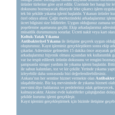
ürünler türlerine göre ayırt edilir. Üzerinde her hangi bir l
dokusunu bozmayacak düzeyde leke çıkarıcı işlem uygulan
tek bir şekilde yıkama işlemi başlatılır. Yıkanan ürünler ku
özel odaya alınır. Çağrı merkezindeki arkadaşlarımız işlem
ücret bilgisini size bildirirler. Uygun olduğunuz zamana te
poşetlenme aşamasına geçilir. Ekip arkadaşlarımız adresi
müsaitlik durumunuzu sorarlar. Ücreti nakit veya kart olarak
Koltuk-Yatak Yıkama
Antibakteriyel Yıkama
ile iletişime geçerek uygun oldu
oluşturunuz. Kayıt işleminiz gerçekleştikten sonra ekip a
çıkarlar. Adresinize gelmeden 15 dakika önce arayarak gele
arkadaşlarımız hijyenik olması açısından tek kullanımlık g
var ise tespit edilerek ürünün dokusunu ve rengini bozmaya
şampuanla sünger yardımı ile yıkama işlemi başlatılır. Bi
ile sabun kalıntıları, toz ve kir çekilir. Yerinde yıkama yap
izleyebilir daha sonrasında bizi değerlendirebilirsiniz.
Ankara’nın her semtine hizmet vermekte olan
Antibakte
ulaşabilirsiniz. Biz kış mevsiminde de yıkama hizmeti olab
mevsimi diye halılarınız ve perdeleriniz ıslak gelmeyecek, 
kalmayacaktır. Aksine evde kaloriferler çalıştığından dolayı
şekilde kuruma işlemi gerçekleşir.
Kayıt işlemini gerçekleştirmek için bizimle iletişime geçebil