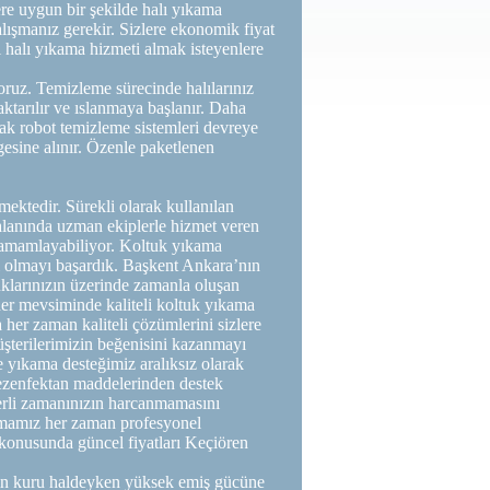
lere uygun bir şekilde halı yıkama
lışmanız gerekir. Sizlere ekonomik fiyat
l halı yıkama hizmeti almak isteyenlere
oruz. Temizleme sürecinde halılarınız
tarılır ve ıslanmaya başlanır. Daha
acak robot temizleme sistemleri devreye
gesine alınır. Özenle paketlenen
ektedir. Sürekli olarak kullanılan
alanında uzman ekiplerle hizmet veren
 tamamlayabiliyor. Koltuk yıkama
i olmayı başardık. Başkent Ankara’nın
uklarınızın üzerinde zamanla oluşan
her mevsiminde kaliteli koltuk yıkama
 her zaman kaliteli çözümlerini sizlere
üşterilerimizin beğenisini kazanmayı
 yıkama desteğimiz aralıksız olarak
ezenfektan maddelerinden destek
erli zamanınızın harcanmamasını
rmamız her zaman profesyonel
 konusunda güncel fiyatları Keçiören
zın kuru haldeyken yüksek emiş gücüne